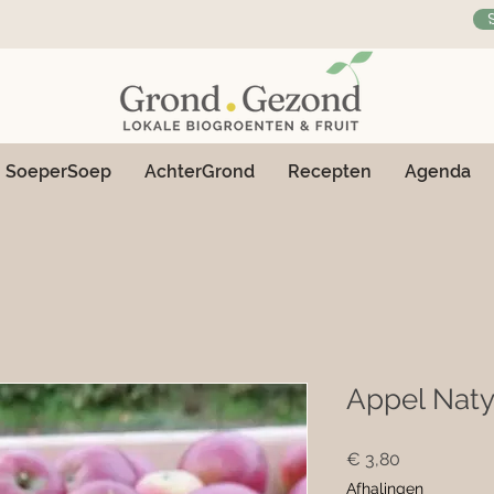
SoeperSoep
AchterGrond
Recepten
Agenda
Appel Natyr
Prijs
€ 3,80
Afhalingen