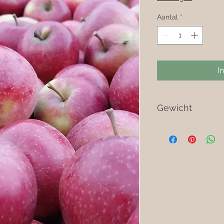
Aantal
*
I
Gewicht
Het geleverde gewic
gewicht zijn