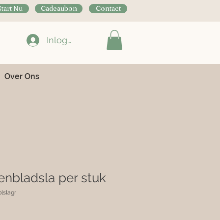
Start Nu
Cadeaubon
Contact
Inloggen
Over Ons
enbladsla per stuk
lslagr