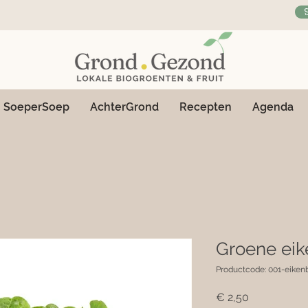
SoeperSoep
AchterGrond
Recepten
Agenda
Groene eik
Productcode: 001-eikenb
Prijs
€ 2,50