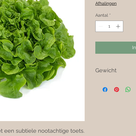
Afhalingen
Aantal
*
I
Gewicht
Het geleverde gewic
gewicht zijn
t een subtiele nootachtige toets.