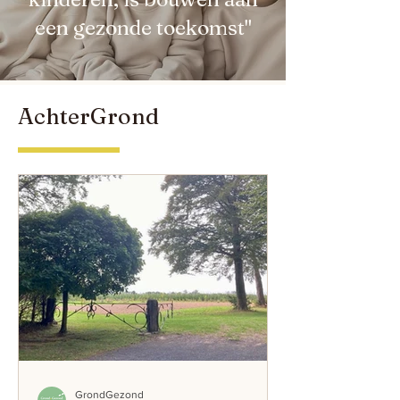
een gezonde toekomst"
AchterGrond
GrondGezond