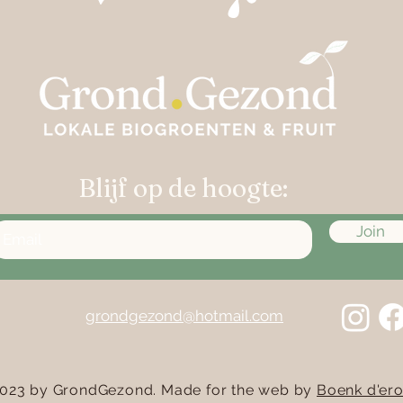
Blijf op de hoogte:
Join
grondgezond@hotmail.com
023 by GrondGezond. Made for the web by
Boenk d'ero