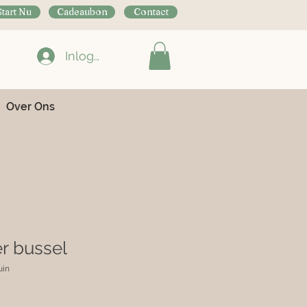
Start Nu
Cadeaubon
Contact
Inloggen
Over Ons
er bussel
uin