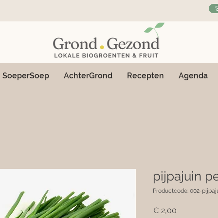
SoeperSoep
AchterGrond
Recepten
Agenda
pijpajuin p
Productcode: 002-pijpaj
Prijs
€ 2,00