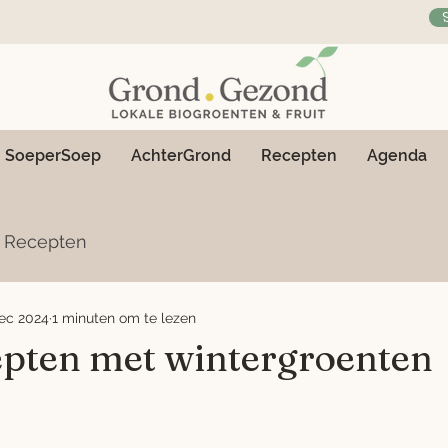
SoeperSoep
AchterGrond
Recepten
Agenda
Recepten
ec 2024
1 minuten om te lezen
epten met wintergroenten