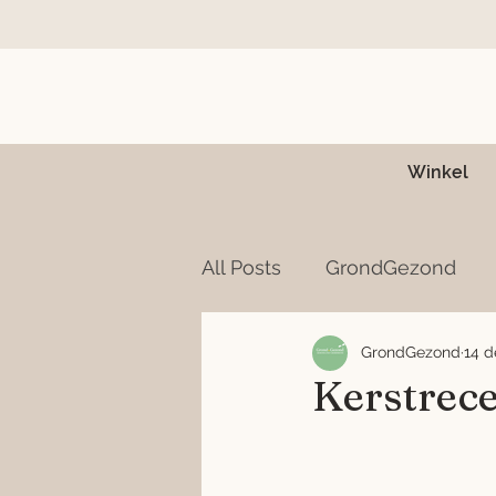
Winkel
All Posts
GrondGezond
GrondGezond
14 d
Kerstrec