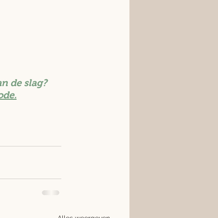
n de slag?
ode.
Alles weergeven