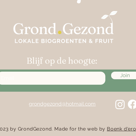
Keto Shiitake Cake met
Gero
Parmezaan en Tijm
met 
Blijf op de hoogte:
Join
grondgezond@hotmail.com
023 by GrondGezond. Made for the web by
Boenk d'ero