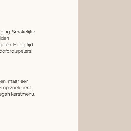
ging. Smakelijke 
jden 
geten. Hoog tijd 
oofdrolspelers!
den, maar een 
l op zoek bent 
vegan kerstmenu, 