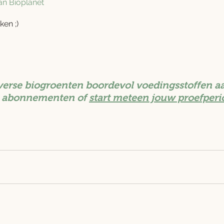
an Bioplanet
en ;)
verse biogroenten boordevol voedingsstoffen aa
 abonnementen of 
start meteen jouw proefperi